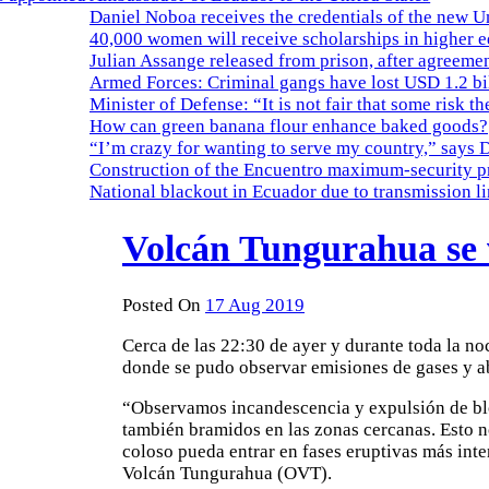
Daniel Noboa receives the credentials of the new U
40,000 women will receive scholarships in higher 
Julian Assange released from prison, after agreemen
Armed Forces: Criminal gangs have lost USD 1.2 bil
Minister of Defense: “It is not fair that some risk th
How can green banana flour enhance baked goods?
“I’m crazy for wanting to serve my country,” says 
Construction of the Encuentro maximum-security pr
National blackout in Ecuador due to transmission l
Volcán Tungurahua se 
Posted On
17 Aug 2019
Cerca de las 22:30 de ayer y durante toda la n
donde se pudo observar emisiones de gases y ab
“Observamos incandescencia y expulsión de bl
también bramidos en las zonas cercanas. Esto n
coloso pueda entrar en fases eruptivas más int
Volcán Tungurahua (OVT).