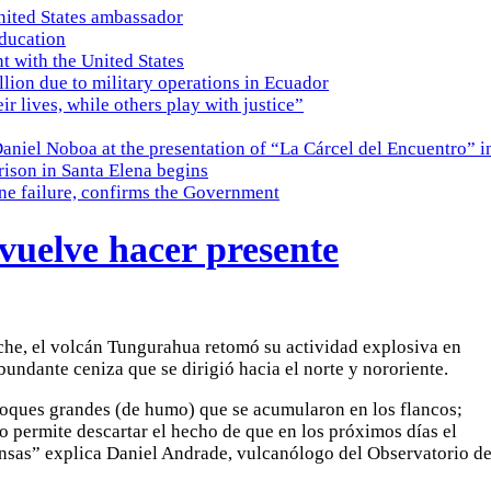
nited States ambassador
education
t with the United States
lion due to military operations in Ecuador
eir lives, while others play with justice”
Daniel Noboa at the presentation of “La Cárcel del Encuentro” i
ison in Santa Elena begins
ine failure, confirms the Government
vuelve hacer presente
oche, el volcán Tungurahua retomó su actividad explosiva en
undante ceniza que se dirigió hacia el norte y nororiente.
oques grandes (de humo) que se acumularon en los flancos;
o permite descartar el hecho de que en los próximos días el
ensas” explica Daniel Andrade, vulcanólogo del Observatorio de